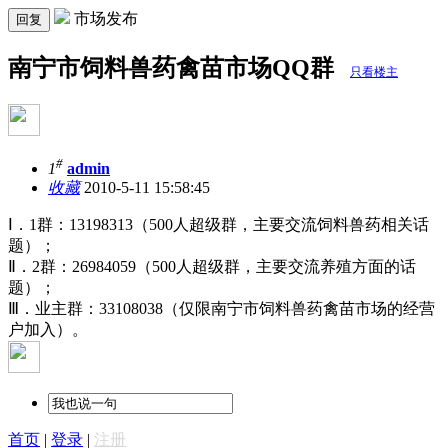
市场发布
回复
南宁市饲料兽药禽苗市场QQ群
只看楼主
#
1
admin
收藏
2010-5-11 15:58:45
Ⅰ．1群：13198313（500人超级群，主要交流饲料兽药相关话
题）；
Ⅱ．2群：26984059（500人超级群，主要交流养殖方面的话
题）；
Ⅲ．业主群：33108038（仅限南宁市饲料兽药禽苗市场的经营
户加入）。
首页
|
登录
|
注册