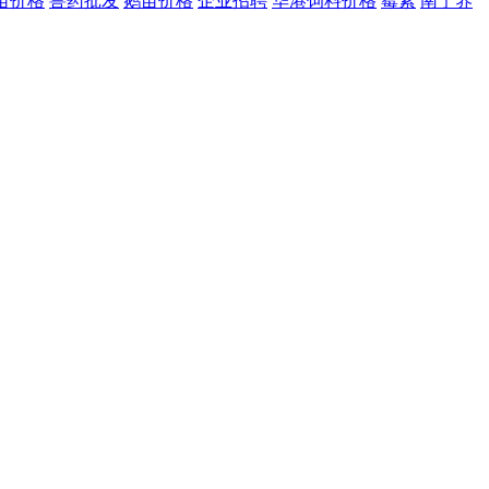
苗价格
兽药批发
鹅苗价格
企业招聘
华港饲料价格
霉素
南宁养