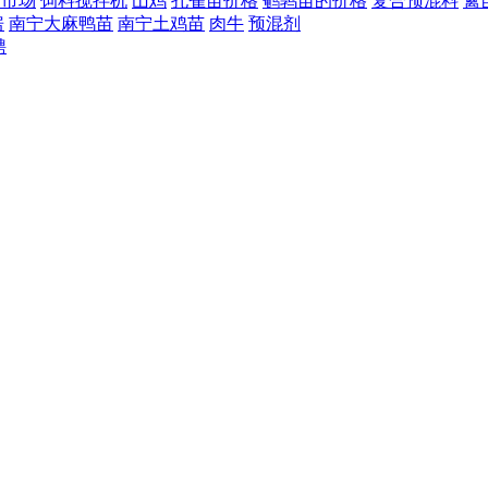
苗市场
饲料搅拌机
山鸡
孔雀苗价格
鹌鹑苗的价格
复合预混料
禽
房
南宁大麻鸭苗
南宁土鸡苗
肉牛
预混剂
聘