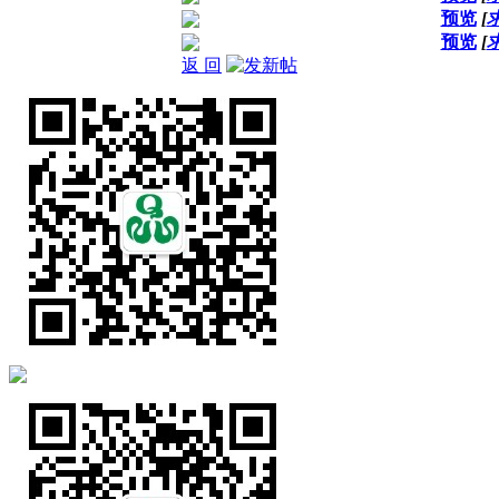
预览
[
预览
[
返 回