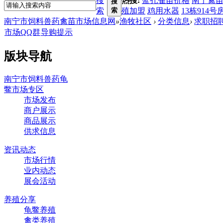
搜
热搜:
蓝孔雀苗价格
南宁禽
搜
索
索
殖加盟
鸡用水器
13栋914号
南宁市饲料兽药禽苗市场信息网
»
渔牧社区
›
分类信息
›
求职招
市场QQ群
导购提示
版块导航
南宁市饲料兽药龟
鳖市场专区
市场发布
商户展示
商品展示
供求信息
资讯动态
市场行情
业内动态
展会活动
养殖分享
龟鳖养殖
禽类养殖