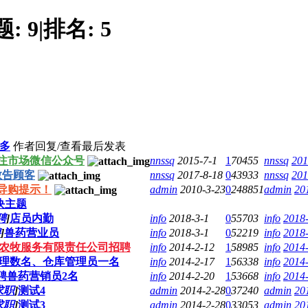
题:
9
|
排名:
5
多
作者
回复/查看
最后发表
注市场微信公众号
nnssq
2015-7-1
1
70455
nnssq
201
敬告顾客
nnssq
2017-8-18
0
43933
nnssq
201
导购提示！
admin
2010-3-23
0
248851
admin
20
块主题
聘
]
店员内勤
info
2018-3-1
0
55703
info
2018-
聘
]
兽药营业员
info
2018-3-1
0
52219
info
2018-
农牧服务有限责任公司招聘
info
2014-2-12
1
58985
info
2014-
理数名、仓库管理员一名
info
2014-2-17
1
56338
info
2014-
聘兽药营销员2名
info
2014-2-20
1
53668
info
2014-
求职
]
测试4
admin
2014-2-28
0
37240
admin
20
求职
]
测试3
admin
2014-2-28
0
33053
admin
20