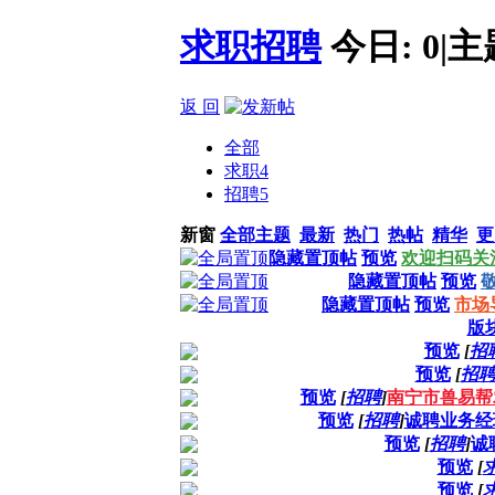
求职招聘
今日:
0
|
主
返 回
全部
求职
4
招聘
5
新窗
全部主题
最新
热门
热帖
精华
更
隐藏置顶帖
预览
欢迎扫码关
隐藏置顶帖
预览
隐藏置顶帖
预览
市场
版
预览
[
招
预览
[
招
预览
[
招聘
]
南宁市兽易帮
预览
[
招聘
]
诚聘业务经
预览
[
招聘
]
诚
预览
[
预览
[